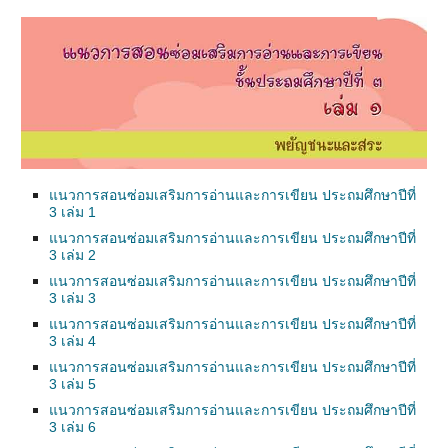
แนวการสอนซ่อมเสริมการอ่านและการเขียน ประถมศึกษาปีที่
3 เล่ม 1
แนวการสอนซ่อมเสริมการอ่านและการเขียน ประถมศึกษาปีที่
3 เล่ม 2
แนวการสอนซ่อมเสริมการอ่านและการเขียน ประถมศึกษาปีที่
3 เล่ม 3
แนวการสอนซ่อมเสริมการอ่านและการเขียน ประถมศึกษาปีที่
3 เล่ม 4
แนวการสอนซ่อมเสริมการอ่านและการเขียน ประถมศึกษาปีที่
3 เล่ม 5
แนวการสอนซ่อมเสริมการอ่านและการเขียน ประถมศึกษาปีที่
3 เล่ม 6