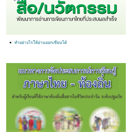
ทำอย่างไรให้อ่านออกเขียนได้