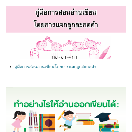
คู่มือการสอนอ่านเขียนโดยการแจกลูกสะกดคำ