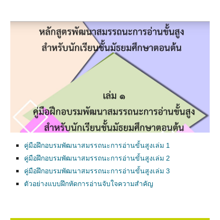
คู่มือฝึกอบรมพัฒนาสมรรถนะการอ่านขั้นสูงเล่ม 1
คู่มือฝึกอบรมพัฒนาสมรรถนะการอ่านขั้นสูงเล่ม 2
คู่มือฝึกอบรมพัฒนาสมรรถนะการอ่านขั้นสูงเล่ม 3
ตัวอย่างแบบฝึกหัดการอ่านจับใจความสำคัญ