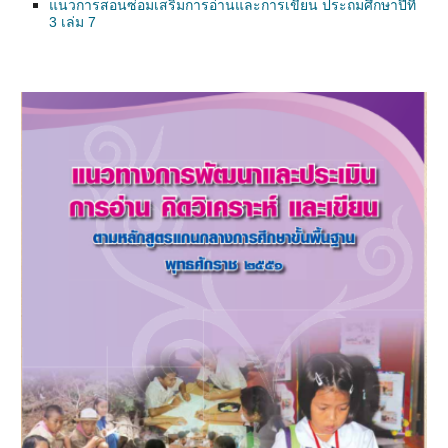
แนวการสอนซ่อมเสริมการอ่านและการเขียน ประถมศึกษาปีที่
3 เล่ม 7