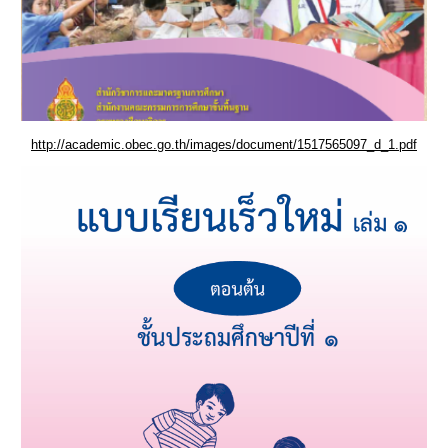
http://academic.obec.go.th/images/document/1517565097_d_1.pdf