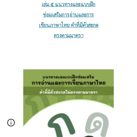
เล่ม ๕ แนวทางและแบบฝึก
ซ่อมเสริมการอ่านและการ
เขียนภาษาไทย คำที่มีตัวสะกด
ตรงตามมาตรา